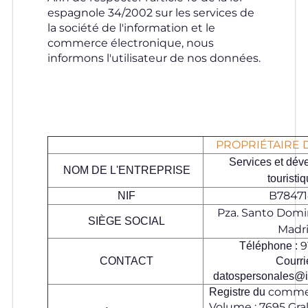
espagnole 34/2002 sur les services de
la société de l'information et le
commerce électronique, nous
informons l'utilisateur de nos données.
PROPRIÉTAIRE 
Services et dév
NOM DE L'ENTREPRISE
touristi
B78471
NIF
Pza. Santo Domin
SIÈGE SOCIAL
Madr
9
Téléphone :
CONTACT
Courrie
datospersonales@i
comme
Registre du
Volume : 7695 Gral.