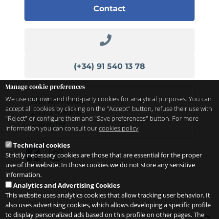
Contact
(+34) 91 540 13 78
Manage cookie preferences
We use our own and third-party cookies for analytical purposes. You can
San Bernardo, 1
accept all cookies by clicking on the "Accept" button, refuse their use with
28013
Madrid
"Reject" or configure them and "Save preferences" button. For more
Espagne
information you can consult our
cookies policy
Technical cookies
Strictly necessary cookies are those that are essential for the proper
use of the website. In those cookies we do not store any sensitive
information.
Analytics and Advertising Cookies
This website uses analytics cookies that allow tracking user behavior. It
also uses advertising cookies, which allows developing a specific profile
to display personalized ads based on this profile on other pages. The