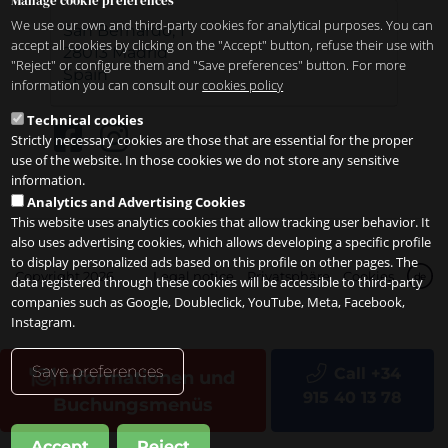
Manage cookie preferences
We use our own and third-party cookies for analytical purposes. You can
San Bernardo, 1
accept all cookies by clicking on the "Accept" button, refuse their use with
28013
Madrid
"Reject" or configure them and "Save preferences" button. For more
Spain
information you can consult our
cookies policy
Technical cookies
Strictly necessary cookies are those that are essential for the proper
use of the website. In those cookies we do not store any sensitive
information.
Analytics and Advertising Cookies
This website uses analytics cookies that allow tracking user behavior. It
also uses advertising cookies, which allows developing a specific profile
to display personalized ads based on this profile on other pages. The
Copyright 2026
Legal notice
Privatsphäre
Cookies
de
data registered through these cookies will be accessible to third-party
companies such as Google, Doubleclick, YouTube, Meta, Facebook,
Instagram.
Save preferences
Call +34
Informationen und
915 40 13 78
Buchungsmenüs
Accept
Reject