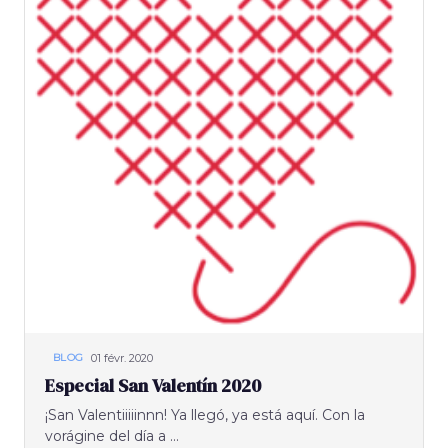
01 févr. 2020
BLOG
Especial San Valentín 2020
¡San Valentiiiiinnn! Ya llegó, ya está aquí. Con la
vorágine del día a ...