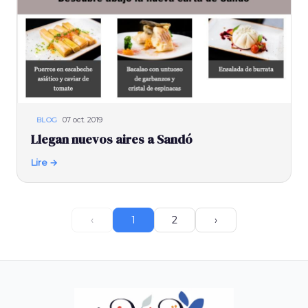
07 oct. 2019
BLOG
Llegan nuevos aires a Sandó
Lire →
‹
1
2
›