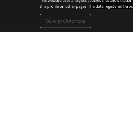
This website uses analytics cookies that allow trackin
this profile on other pages. The data registered thr
Save preferences