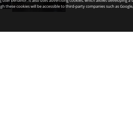
g user behavior. It also uses advertising cookies, which allows developing a 
ough these cookies will be accessible to third-party companies such as Googl
Situation : Un hôtel dans le centre de Ma
L'Inhala Hotel Garden (anciennement Inhala Ho
Madrid) est un hôtel 4 étoiles situé au cœur de M
Gran Vía, le Palais Royal et la Plaza Mayor. Près d
Sol, de la Plaza de España et des quartiers de La 
Chueca. À quelques pas des musées les plus imp
notamment El Prado et Thyssen. Il est situé dans 
More info
Contactar