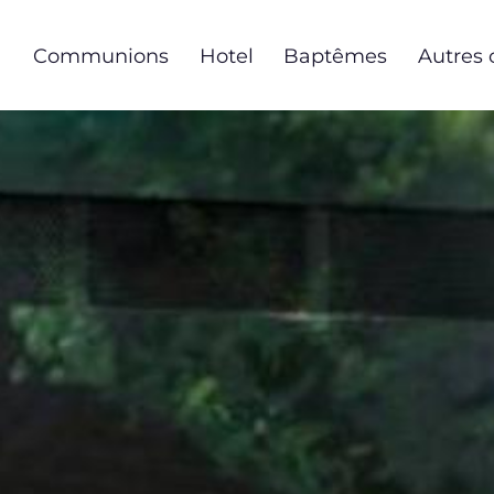
Aller
au
Communions
Hotel
Baptêmes
Autres 
contenu
principal