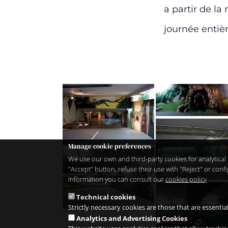
a partir de la
journée entièr
Manage cookie preferences
We use our own and third-party cookies for analytical 
"Accept" button, refuse their use with "Reject" or co
information you can consult our
cookies policy
Technical cookies
Strictly necessary cookies are those that are essentia
Analytics and Advertising Cookies