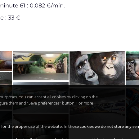
 minute 61 : 0,082 €/min.
e : 33 €
purposes. You can accept all cookies by clicking on the
nfigure them and "Save preferences" button. For more
l for the proper use of the website. In those cookies we do not store any sen