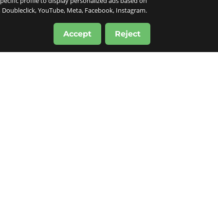
specific profile to display personalized ads based on
e, Doubleclick, YouTube, Meta, Facebook, Instagram.
Accept
Reject
drid
tel Garden
adrid. Entre la
e la Puerta del
Latina et de
ortants,
...